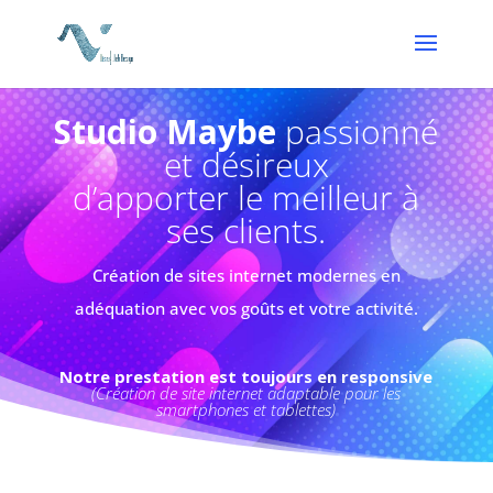
Studio Maybe
passionné
et désireux
d’apporter le meilleur à
ses clients.
Création de sites internet modernes en
adéquation avec vos goûts et votre activité.
Notre prestation est toujours en responsive
(Création de site internet adaptable pour les
smartphones et tablettes)