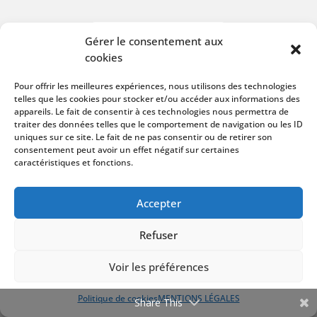
Gérer le consentement aux
VOIR LE SITE
cookies
Pour offrir les meilleures expériences, nous utilisons des technologies
telles que les cookies pour stocker et/ou accéder aux informations des
appareils. Le fait de consentir à ces technologies nous permettra de
traiter des données telles que le comportement de navigation ou les ID
uniques sur ce site. Le fait de ne pas consentir ou de retirer son
consentement peut avoir un effet négatif sur certaines
caractéristiques et fonctions.
Accepter
Refuser
Création du site internet de
SD Admin’ Secrétaire
Voir les préférences
indépendante.
Politique de cookies
MENTIONS LÉGALES
Share This
Design et création by
Studio Maybe